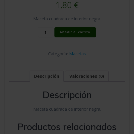
1,80
€
Maceta cuadrada de interior negra.
Maceta
Añadir al carrito
Cuadrada
23x23x27,5(11L)
(30u/c)
Categoría:
Macetas
cantidad
Descripción
Valoraciones (0)
Descripción
Maceta cuadrada de interior negra.
Productos relacionados