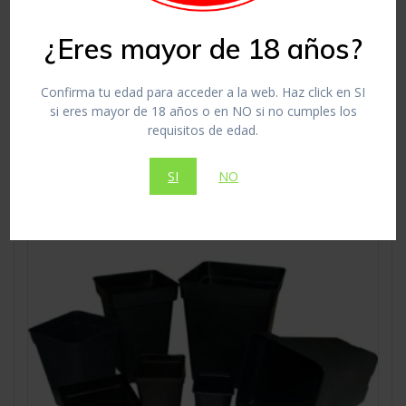
27,00
€
¿Eres mayor de 18 años?
Macetas
Confirma tu edad para acceder a la web. Haz click en SI
si eres mayor de 18 años o en NO si no cumples los
Añadir al carrito
requisitos de edad.
SI
NO