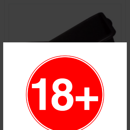
Contenedor 90L (150u/p)