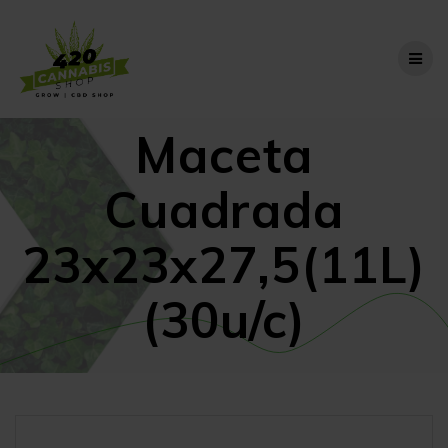
Skip
to
content
Maceta
Cuadrada
23x23x27,5(11L)
(30u/c)