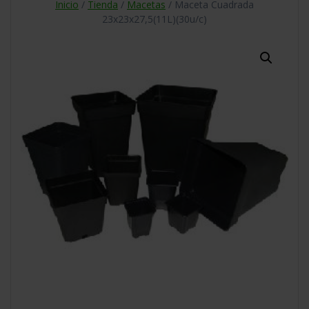
Inicio
/
Tienda
/
Macetas
/ Maceta Cuadrada
23x23x27,5(11L)(30u/c)