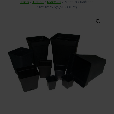
Inicio
/
Tienda
/
Macetas
/ Maceta Cuadrada
18x18x25,5(5,5L)(44u/c)