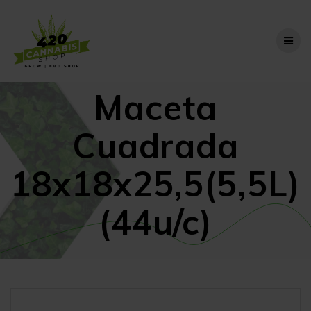
Skip
to
content
Maceta
Cuadrada
18x18x25,5(5,5L)
(44u/c)