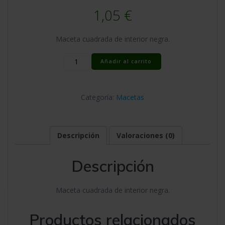
1,05
€
Maceta cuadrada de interior negra.
Maceta
Añadir al carrito
Cuadrada
18x18x25,5(5,5L)
(44u/c)
Categoría:
Macetas
cantidad
Descripción
Valoraciones (0)
Descripción
Maceta cuadrada de interior negra.
Productos relacionados