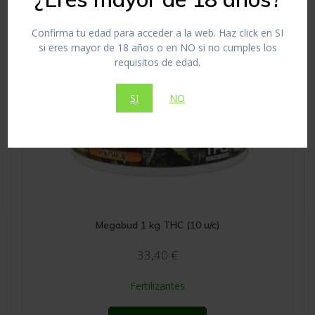
Confirma tu edad para acceder a la web. Haz click en SI
si eres mayor de 18 años o en NO si no cumples los
requisitos de edad.
SI
NO
Megabud 1 kg THC (10 u/c)
33,40
€
Fertilizantes