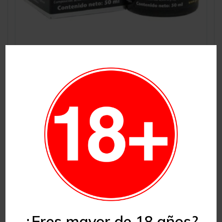
Clonex 50 ml Growth Technology (12u/c)
17,90
€
Fertilizantes
Añadir al carrito
¿Eres mayor de 18 años?