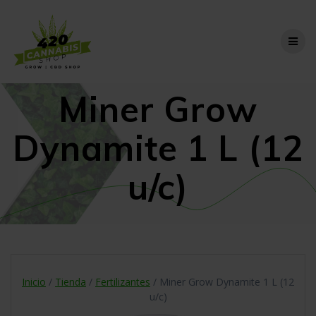
Skip
to
content
Miner Grow
Dynamite 1 L (12
u/c)
Inicio
/
Tienda
/
Fertilizantes
/ Miner Grow Dynamite 1 L (12
u/c)