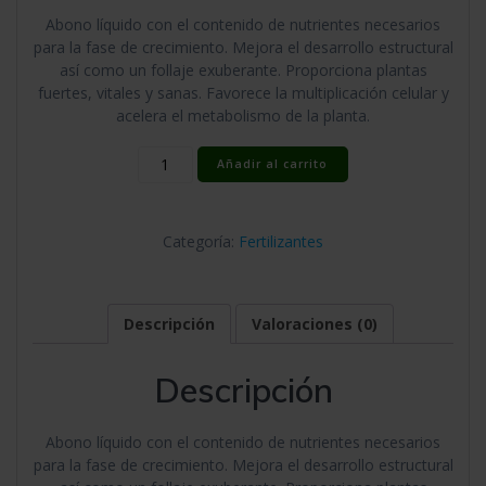
Abono líquido con el contenido de nutrientes necesarios
para la fase de crecimiento. Mejora el desarrollo estructural
así como un follaje exuberante. Proporciona plantas
fuertes, vitales y sanas. Favorece la multiplicación celular y
acelera el metabolismo de la planta.
Miner
Añadir al carrito
Grow
Dynamite
1
Categoría:
Fertilizantes
L
(12
u/c)
cantidad
Descripción
Valoraciones (0)
Descripción
Abono líquido con el contenido de nutrientes necesarios
para la fase de crecimiento. Mejora el desarrollo estructural