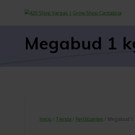
Skip
to
content
Megabud 1 kg
Inicio
/
Tienda
/
Fertilizantes
/ Megabud 1 