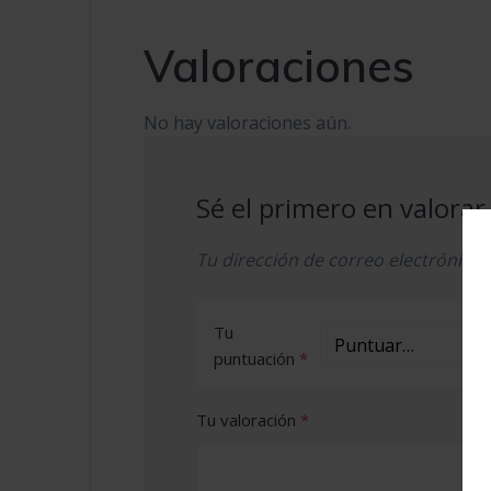
Valoraciones
No hay valoraciones aún.
Sé el primero en valora
Tu dirección de correo electrónico 
Tu
puntuación
*
Tu valoración
*