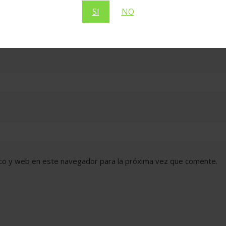
SI
NO
co y web en este navegador para la próxima vez que comente.