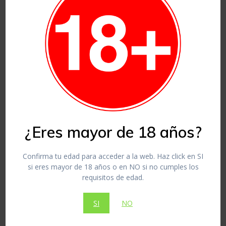
Crema CBD Lavanda
14,00
€
¿Eres mayor de 18 años?
Cosméticos CBD
Confirma tu edad para acceder a la web. Haz click en SI
si eres mayor de 18 años o en NO si no cumples los
Añadir al carrito
requisitos de edad.
SI
NO