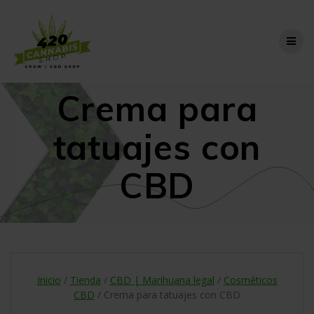
Skip
to
content
Crema para
tatuajes con
CBD
Inicio
/
Tienda
/
CBD | Marihuana legal
/
Cosméticos
CBD
/ Crema para tatuajes con CBD