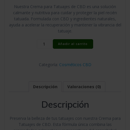
Nuestra Crema para Tatuajes de CBD es una solución
calmante y nutritiva para cuidar y proteger la piel recién
tatuada. Formulada con CBD y ingredientes naturales,
ayuda a acelerar la recuperación y mantener la vibrancia del
tatuaje.
Crema
Añadir al carrito
para
tatuajes
con
Categoría:
Cosméticos CBD
CBD
cantidad
Descripción
Valoraciones (0)
Descripción
Preserva la belleza de tus tatuajes con nuestra Crema para
Tatuajes de CBD. Esta fórmula única combina las