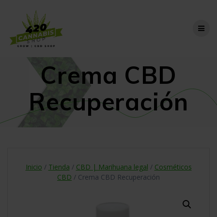
Skip
to
content
Crema CBD
Recuperación
Inicio
/
Tienda
/
CBD | Marihuana legal
/
Cosméticos
CBD
/ Crema CBD Recuperación