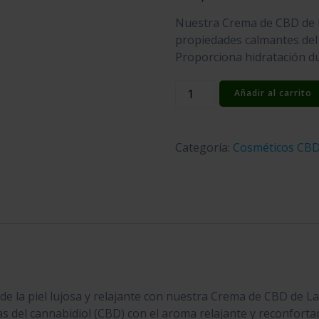
Nuestra Crema de CBD de L
propiedades calmantes del 
Proporciona hidratación dur
Crema
Añadir al carrito
CBD
Lavanda
Grande
Categoría:
Cosméticos CB
cantidad
e la piel lujosa y relajante con nuestra Crema de CBD de L
s del cannabidiol (CBD) con el aroma relajante y reconforta