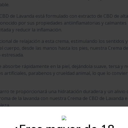
able.
CBD de Lavanda está formulado con extracto de CBD de alta
conocido por sus propiedades antiinflamatorias y calmantes pa
itada y reducir la inflamación.
cional de relajación a esta crema, estimulando los sentido
o el cuerpo, desde las manos hasta los pies, nuestra Crema d
o estresada.
se absorbe rápidamente en la piel, dejándola suave, tersa y 
s artificiales, parabenos y crueldad animal, lo que lo convie
arro te proporcionará una hidratación duradera y un alivi
aroma de la lavanda con nuestra Crema de CBD de Lavanda en
leza.