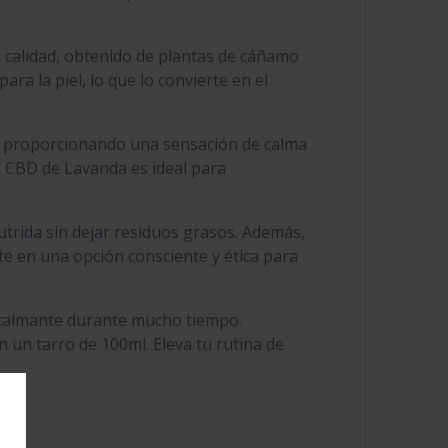
 calidad, obtenido de plantas de cáñamo
ra la piel, lo que lo convierte en el
s y proporcionando una sensación de calma
e CBD de Lavanda es ideal para
nutrida sin dejar residuos grasos. Además,
rte en una opción consciente y ética para
o calmante durante mucho tiempo.
 un tarro de 100ml. Eleva tu rutina de