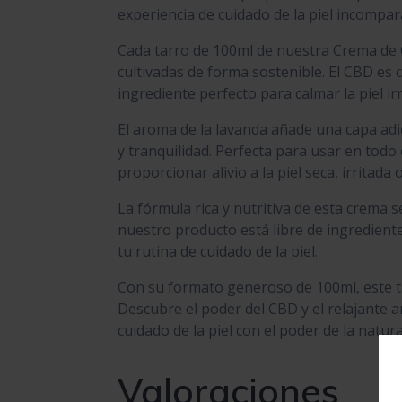
experiencia de cuidado de la piel incompar
Cada tarro de 100ml de nuestra Crema de 
cultivadas de forma sostenible. El CBD es 
ingrediente perfecto para calmar la piel irr
El aroma de la lavanda añade una capa adi
y tranquilidad. Perfecta para usar en tod
proporcionar alivio a la piel seca, irritada 
La fórmula rica y nutritiva de esta crema 
nuestro producto está libre de ingrediente
tu rutina de cuidado de la piel.
Con su formato generoso de 100ml, este t
Descubre el poder del CBD y el relajante 
cuidado de la piel con el poder de la natura
Valoraciones