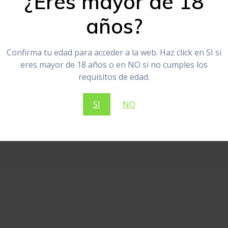
¿Eres mayor de 18
años?
Confirma tu edad para acceder a la web. Haz click en SI si
ar “Crema CBD Lavanda Grande”
eres mayor de 18 años o en NO si no cumples los
requisitos de edad.
no será publicada.
Los campos obligatorios están marcado
SI
NO