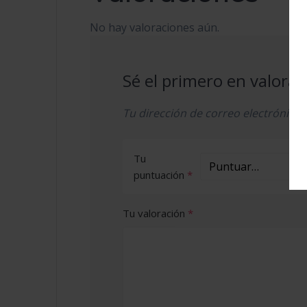
No hay valoraciones aún.
Sé el primero en valor
Tu dirección de correo electrónico 
Tu
puntuación
*
Tu valoración
*