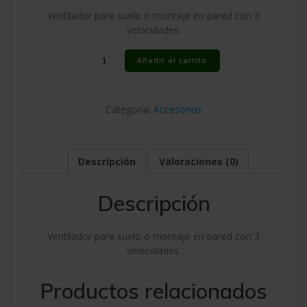
Ventilador para suelo o montaje en pared con 3
velocidades.
Ventilador
Añadir al carrito
F125
Pie
(45w-
Categoría:
Accesorios
40cm)
CE
cantidad
Descripción
Valoraciones (0)
Descripción
Ventilador para suelo o montaje en pared con 3
velocidades.
Productos relacionados