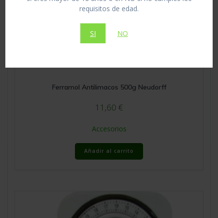
requisitos de edad.
SI
NO
Ferramol Antilimacos 500g Neudorff
11,60
€
Accesorios
Añadir al carrito