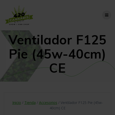
Skip
to
content
Ventilador F125
Pie (45w-40cm)
CE
Inicio
/
Tienda
/
Accesorios
/ Ventilador F125 Pie (45w-
40cm) CE