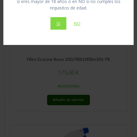
si eres mayor de 18 años o en NO si no cumples los
requisitos de edad.
SI
NO
Filtro EcoLine Boca 200(780/1000m3/h) PK
175,00
€
Accesorios
Añadir al carrito