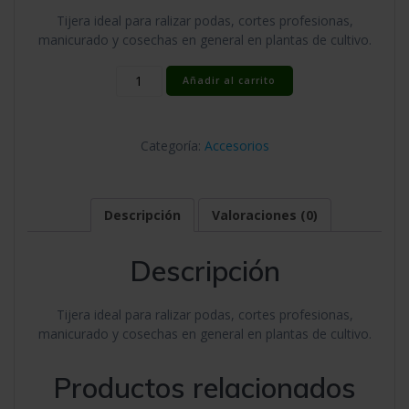
Tijera ideal para ralizar podas, cortes profesionas,
manicurado y cosechas en general en plantas de cultivo.
Tijera
Añadir al carrito
Precisión
Leef
Kleen
Categoría:
Accesorios
Punta
Recta
cantidad
Descripción
Valoraciones (0)
Descripción
Tijera ideal para ralizar podas, cortes profesionas,
manicurado y cosechas en general en plantas de cultivo.
Productos relacionados