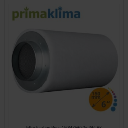
Filtro EcoLine Boca 150(475/620m3/h) PK