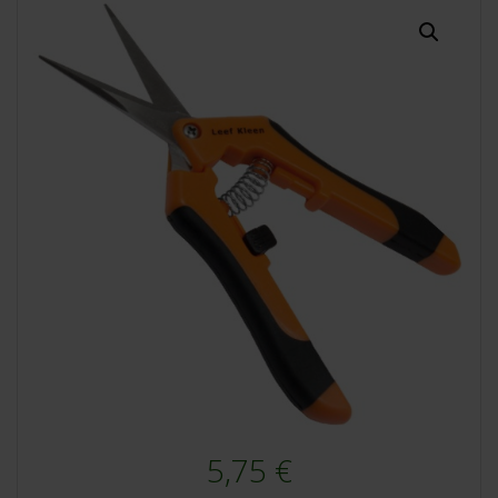
5,75
€