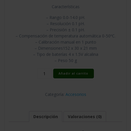
Características
– Rango 0.0-14.0 pH.
– Resolución 0.1 pH.
– Precisión ± 0.1 pH.
– Compensación de temperatura automática 0-50ºC.
– Calibración manual en 1 punto
– Dimensiones152 x 30 x 21 mm
– Tipo de baterías 4 x 1.5V alcalina
– Peso 50 g
Medidor
Añadir al carrito
pH
Neptune
Hydroponics
Categoría:
Accesorios
cantidad
Descripción
Valoraciones (0)