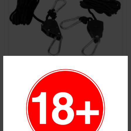
Poleas con freno Rope Ratchet Neptune H
6,00
€
Accesorios