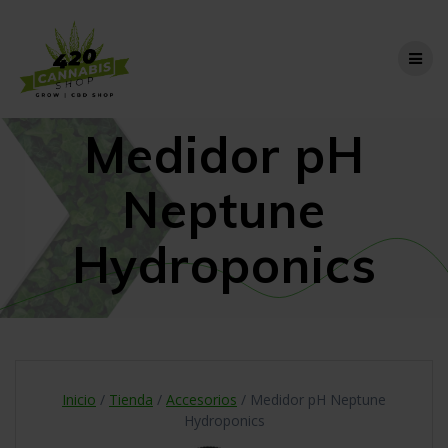
Skip
to
content
Medidor pH
Neptune
Hydroponics
Inicio
/
Tienda
/
Accesorios
/ Medidor pH Neptune
Hydroponics